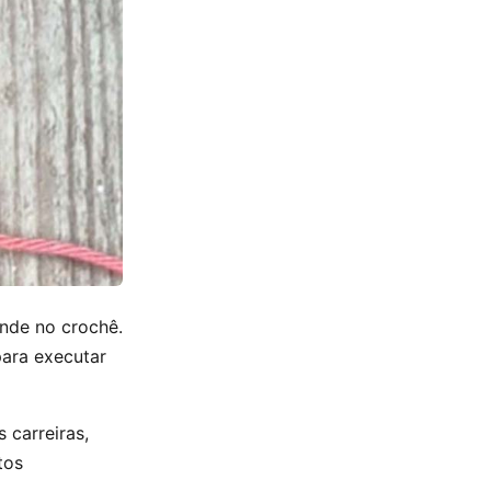
ende no crochê.
para executar
 carreiras,
tos