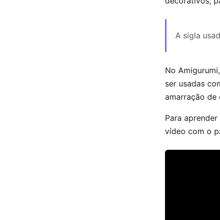
decorativos; pa
A sigla usa
No Amigurumi,
ser usadas com
amarração de c
Para aprender
vídeo com o p